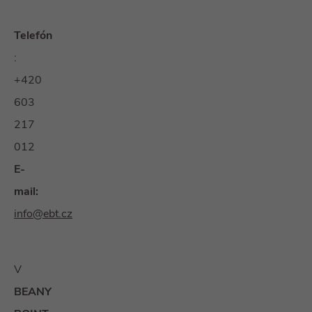
Telefón
:
+420
603
217
012
E-
mail:
info@ebt.cz
V
BEANY