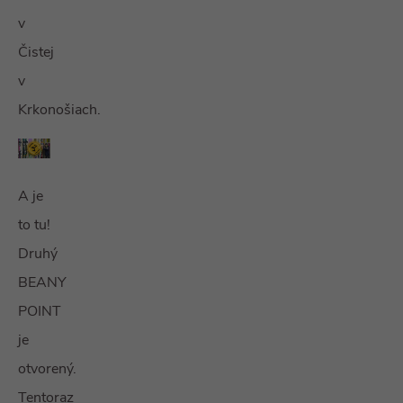
v
Čistej
v
Krkonošiach.
A je
to tu!
Druhý
BEANY
POINT
je
otvorený.
Tentoraz