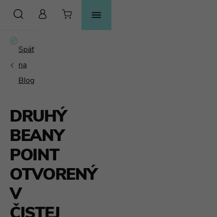
HĽADAŤ
DRUHÝ
BEANY
POINT
OTVORENÝ
V
ČISTEJ