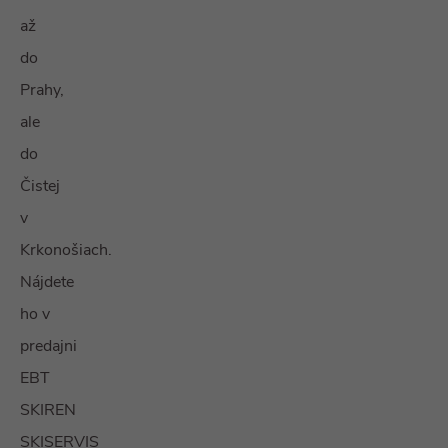
až
do
Prahy,
ale
do
Čistej
v
Krkonošiach.
Nájdete
ho v
predajni
EBT
SKIREN
SKISERVIS