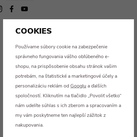
COOKIES
Reali
Používame súbory cookie na zabezpečenie
zová
správneho fungovania vášho obľúbeného e-
no za
finan
shopu, na prispôsobenie obsahu stránok vašim
ční
potrebám, na štatistické a marketingové účely a
podp
personalizáciu reklám od
Googlu
a ďalších
ory
spoločností. Kliknutím na tlačidlo „Povoliť všetko“
Králo
nám udelíte súhlas s ich zberom a spracovaním a
véhra
my vám poskytneme ten najlepší zážitok z
decké
nakupovania.
ho
kraje