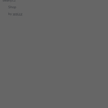
Beany.cz
Shop
by
wpj.cz