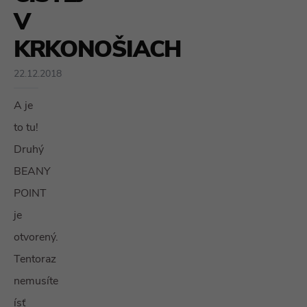
V
KRKONOŠIACH
22.12.2018
A je
to tu!
Druhý
BEANY
POINT
je
otvorený.
Tentoraz
nemusíte
ísť