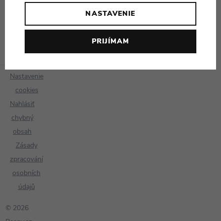
NASTAVENIE
PRIJÍMAM
Nastavenie
cookies
Nahlásiť
chybný
obsah
Zásady
zpracování
osobních
údajů
© 2026