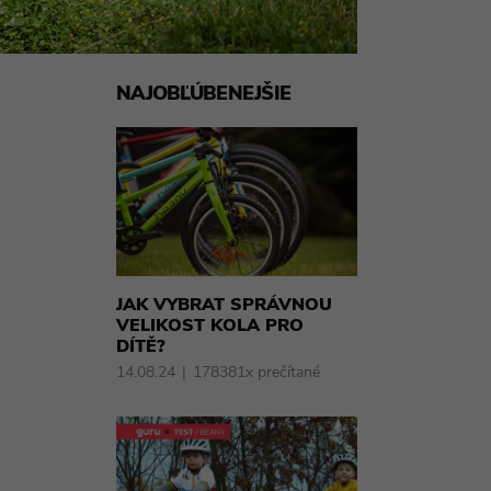
NAJOBĽÚBENEJŠIE
JAK VYBRAT SPRÁVNOU
VELIKOST KOLA PRO
DÍTĚ?
14.08.24
178381x prečítané