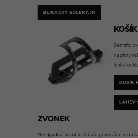
BLIKAČKY SOLERY.JR
KOŠÍK
Bez této dv
na pitný re
lehký košík
KOŠÍK 
LAHEV 
ZVONEK
Nenápadná, ale důležitá věc především ve měs