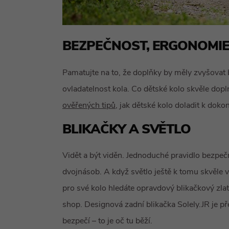
BEZPEČNOST, ERGONOMIE 
Pamatujte na to, že doplňky by měly zvyšovat 
ovladatelnost kola. Co dětské kolo skvěle dop
ověřených tipů
, jak dětské kolo doladit k dokon
BLIKAČKY A SVĚTLO
Vidět a být viděn. Jednoduché pravidlo bezpečno
dvojnásob. A když světlo ještě k tomu skvěle
pro své kolo hledáte opravdový blikačkový zlat
shop. Designová zadní blikačka Solely.JR je pře
bezpečí – to je oč tu běží.