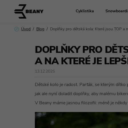
Cyklistika
Snowboardi
Doplňky pro dětská kola: Které jsou TOP a n
Úvod
Blog
Bicykle
DOPLŇKY PRO DĚTS
Cyklistické prís
A NA KTERÉ JE LEP
13.12.2025
Náhradné diely
Dětské kolo je radost. Parťák, se kterým dítko 
Oblečenie a pril
jak ale nyní doladit doplňky, aby malému biker
V Beany máme jasnou filozofii: méně je někdy 