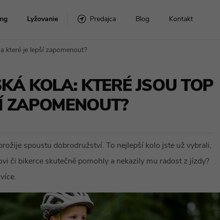
ng
Lyžovanie
Predajca
Blog
Kontakt
a které je lepší zapomenout?
Snowboardové sety
Lyže s viazaním
KÁ KOLA: KTERÉ JSOU TOP
lušenstvo
Snowboardy
ŠÍ ZAPOMENOUT?
Viazanie
prožije spoustu dobrodružství. To nejlepší kolo jste už vybrali,
by
Topánky
ovi či bikerce skutečně pomohly a nekazily mu radost z jízdy?
více.
Doplňky