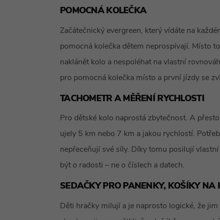
POMOCNÁ KOLEČKA
Začátečnický evergreen, který vídáte na každém
pomocná kolečka dětem neprospívají. Místo toho
naklánět kolo a nespoléhat na vlastní rovnová
pro pomocná kolečka místo a první jízdy se zv
TACHOMETR A MĚŘENÍ RYCHLOSTI
Pro dětské kolo naprostá zbytečnost. A přesto j
ujely 5 km nebo 7 km a jakou rychlostí. Potřebuj
nepřeceňují své síly. Díky tomu posilují vlast
být o radosti – ne o číslech a datech.
SEDAČKY PRO PANENKY, KOŠÍKY NA 
Děti hračky milují a je naprosto logické, že jim c