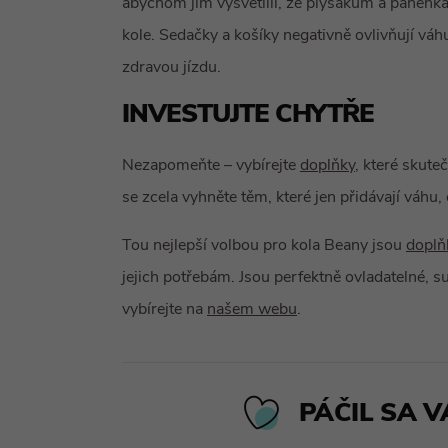
abychom jim vysvětlili, že plyšákům a panenk
kole. Sedačky a košíky negativně ovlivňují váhu
zdravou jízdu.
INVESTUJTE CHYTŘE
Nezapomeňte – vybírejte
doplňky
, které skut
se zcela vyhněte těm, které jen přidávají váhu,
Tou nejlepší volbou pro kola Beany jsou
doplň
jejich potřebám. Jsou perfektně ovladatelné, 
vybírejte na
našem webu
.
PÁČIL SA V