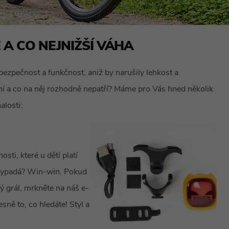
A CO NEJNIŽŠÍ VÁHA
bezpečnost a funkčnost, aniž by narušily lehkost a
lní a co na něj rozhodně nepatří? Máme pro Vás hned několik
alosti:
sti, které u dětí platí
 vypadá? Win-win. Pokud
ý grál, mrkněte na náš e-
sně to, co hledáte! Styl a