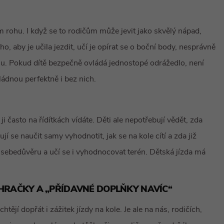
 rohu. I když se to rodičům může jevit jako skvělý nápad,
, aby je učila jezdit, učí je opírat se o boční body, nesprávně
hu. Pokud dítě bezpečně ovládá jednostopé odrážedlo, není
ládnou perfektně i bez nich.
i často na řídítkách vídáte. Děti ale nepotřebují vědět, zda
í se naučit samy vyhodnotit, jak se na kole cítí a zda již
ní sebedůvěru a učí se i vyhodnocovat terén. Dětská jízda má
HRAČKY A „PŘÍDAVNÉ DOPLŇKY NAVÍC“
htějí dopřát i zážitek jízdy na kole. Je ale na nás, rodičích,