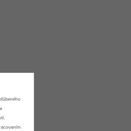
obľúbeného
a
tí.
spracovaním