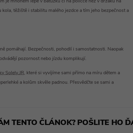
ám je mnohem lépe v batůžku či na poličce než v držáku na
 kola, těžiště i stabilitu malého jezdce a tím jeho bezpečnost a
ečně pomáhají. Bezpečnosti, pohodlí i samostatnosti. Naopak
 odvádějí pozornost nebo jízdu komplikují.
ky Solely.JR
, které si vyvíjíme sami přímo na míru dětem a
superlehké a kolům skvěle padnou. Přesvědčte se sami a
ÁM TENTO ČLÁNOK? POŠLITE HO ĎAL