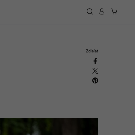
HĽADAŤ
Zdieľať